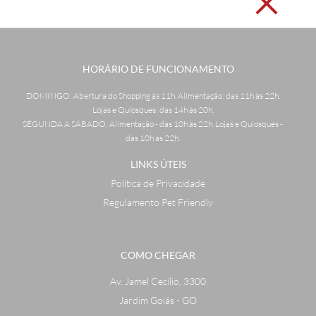
HORÁRIO DE FUNCIONAMENTO
DOMINGO: Abertura do Shopping às 11h. Alimentação: das 11h às 22h.
Lojas e Quiosques: das 14h às 20h.
SEGUNDA A SÁBADO: Alimentação - das 10h às 22h. Lojas e Quiosques -
das 10h às 22h.
LINKS ÚTEIS
Política de Privacidade
Regulamento Pet Friendly
COMO CHEGAR
Av. Jamel Cecílio, 3300
Jardim Goiás - GO