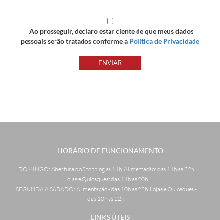
Ao prosseguir, declaro estar ciente de que meus dados
pessoais serão tratados conforme a
Política de Privacidade
ENVIAR
HORÁRIO DE FUNCIONAMENTO
DOMINGO: Abertura do Shopping às 11h. Alimentação: das 11h às 22h.
Lojas e Quiosques: das 14h às 20h.
SEGUNDA A SÁBADO: Alimentação - das 10h às 22h. Lojas e Quiosques -
das 10h às 22h.
LINKS ÚTEIS