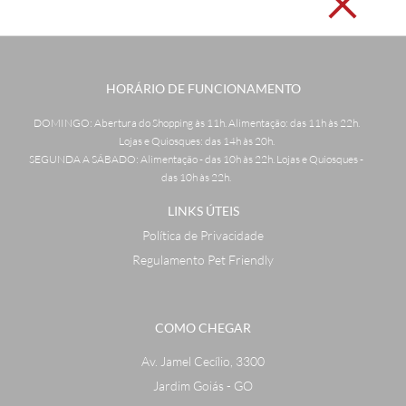
HORÁRIO DE FUNCIONAMENTO
DOMINGO: Abertura do Shopping às 11h. Alimentação: das 11h às 22h.
Lojas e Quiosques: das 14h às 20h.
SEGUNDA A SÁBADO: Alimentação - das 10h às 22h. Lojas e Quiosques -
das 10h às 22h.
LINKS ÚTEIS
Política de Privacidade
Regulamento Pet Friendly
COMO CHEGAR
Av. Jamel Cecílio, 3300
Jardim Goiás - GO